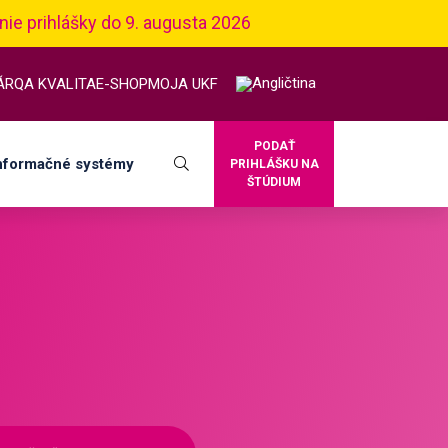
nie prihlášky do 9. augusta 2026
ÁR
QA KVALITA
E-SHOP
MOJA UKF
PODAŤ
nformačné systémy
PRIHLÁŠKU NA
ŠTÚDIUM