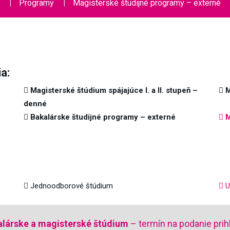
Programy
Magisterské študijné programy – externé
a:
Magisterské štúdium spájajúce I. a II. stupeň –
M
denné
Bakalárske študijné programy – externé
M
Jednoodborové štúdium
U
alárske a magisterské štúdium
– termín na podanie prih