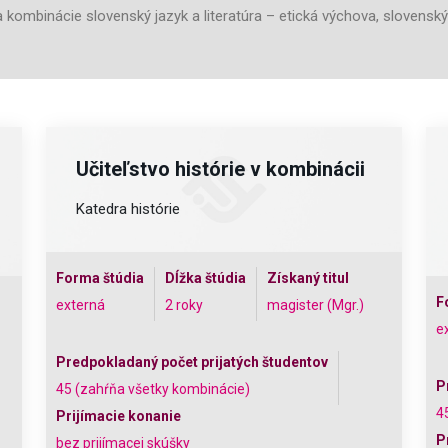
mbinácie slovenský jazyk a literatúra – etická výchova, slovenský ja
Učiteľstvo histórie v kombinácii
Katedra histórie
Forma štúdia
Dĺžka štúdia
Získaný titul
F
externá
2 roky
magister (Mgr.)
e
Predpokladaný počet prijatých študentov
P
45 (zahŕňa všetky kombinácie)
4
Prijímacie konanie
P
bez prijímacej skúšky