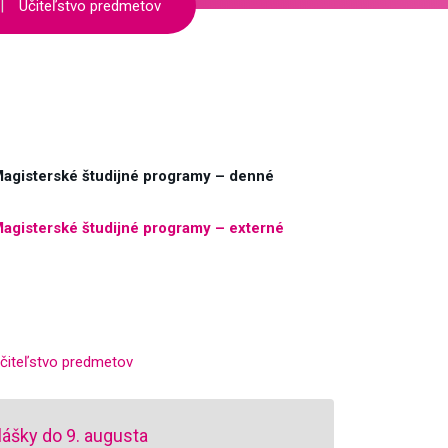
Učiteľstvo predmetov
agisterské študijné programy – denné
agisterské študijné programy – externé
čiteľstvo predmetov
lášky do 9. augusta