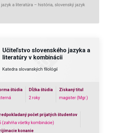
zyk a literatúra – história, slovenský jazyk
Učiteľstvo slovenského jazyka a
literatúry v kombinácii
Katedra slovanských filológií
orma štúdia
Dĺžka štúdia
Získaný titul
xterná
2 roky
magister (Mgr.)
redpokladaný počet prijatých študentov
5 (zahŕňa všetky kombinácie)
rijímacie konanie