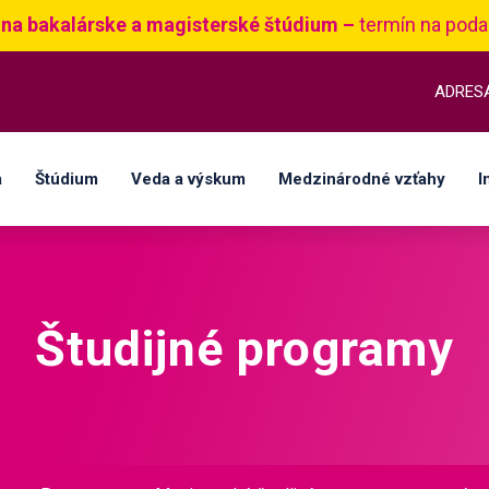
 na bakalárske a magisterské štúdium –
termín na poda
ADRES
a
Štúdium
Veda a výskum
Medzinárodné vzťahy
I
Študijné programy