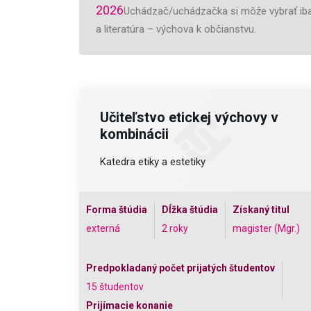
2026
Uchádzač/uchádzačka si môže vybrať iba ko
a literatúra – výchova k občianstvu.
Učiteľstvo etickej výchovy v
kombinácii
Katedra etiky a estetiky
Forma štúdia
Dĺžka štúdia
Získaný titul
externá
2 roky
magister (Mgr.)
Predpokladaný počet prijatých študentov
15 študentov
Prijímacie konanie