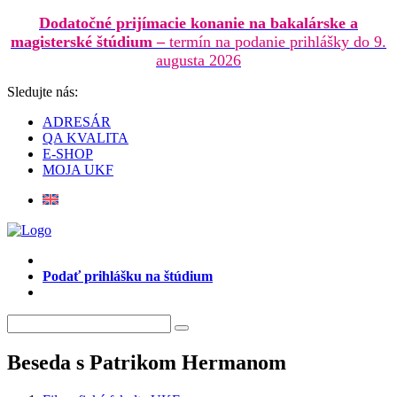
Dodatočné prijímacie konanie na bakalárske a
magisterské štúdium –
termín na podanie prihlášky do 9.
augusta 2026
Sledujte nás:
ADRESÁR
QA KVALITA
E-SHOP
MOJA UKF
Podať prihlášku na štúdium
Beseda s Patrikom Hermanom