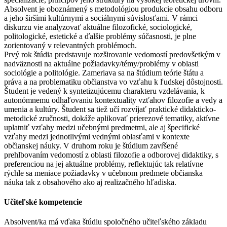
Absolvent je oboznámený s metodológiou produkcie obsahu odboru
a jeho širšími kultúrnymi a sociálnymi súvislosťami. V rámci
diskurzu vie analyzovať aktuálne filozofické, sociologické,
politologické, estetické a ďalšie problémy súčasnosti, je plne
zorientovaný v relevantných problémoch.
Prvý rok štúdia predstavuje rozširovanie vedomostí predovšetkým v
nadväznosti na aktuálne požiadavky/témy/problémy v oblasti
sociológie a politológie. Zameriava sa na štúdium teórie štátu a
práva a na problematiku občianstva vo vzťahu k ľudskej dôstojnosti.
Študent je vedený k syntetizujúcemu charakteru vzdelávania, k
autonómnemu odhaľovaniu kontextuality vzťahov filozofie a vedy a
umenia a kultúry. Študent sa tiež učí rozvíjať praktické didakticko-
metodické zručnosti, dokáže aplikovať prierezové tematiky, aktívne
uplatniť vzťahy medzi učebnými predmetmi, ale aj špecifické
vzťahy medzi jednotlivými vednými oblasťami v kontexte
občianskej náuky. V druhom roku je štúdium zavŕšené
prehlbovaním vedomostí z oblasti filozofie a odborovej didaktiky, s
preferenciou na jej aktuálne problémy, reflektujúc tak relatívne
rýchle sa meniace požiadavky v učebnom predmete občianska
náuka tak z obsahového ako aj realizačného hľadiska.
Učiteľské kompetencie
Absolvent/ka má vďaka štúdiu spoločného učiteľského základu