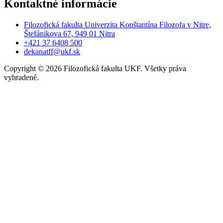
Kontaktné informácie
Filozofická fakulta Univerzita Konštantína Filozofa v Nitre,
Štefánikova 67, 949 01 Nitra
+421 37 6408 500
dekanatff@ukf.sk
Copyright
©
2026 Filozofická fakulta UKF. Všetky práva
vyhradené.