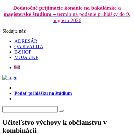
Dodatočné prijímacie konanie na bakalárske a
magisterské štúdium –
termín na podanie prihlášky do 9.
augusta 2026
Sledujte nás:
ADRESÁR
QA KVALITA
E-SHOP
MOJA UKF
Podať prihlášku na štúdium
Učiteľstvo výchovy k občianstvu v
kombinácii