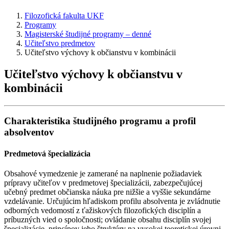
Filozofická fakulta UKF
Programy
Magisterské študijné programy – denné
Učiteľstvo predmetov
Učiteľstvo výchovy k občianstvu v kombinácii
Učiteľstvo výchovy k občianstvu v
kombinácii
Charakteristika študijného programu a profil
absolventov
Predmetová špecializácia
Obsahové vymedzenie je zamerané na naplnenie požiadaviek
prípravy učiteľov v predmetovej špecializácii, zabezpečujúcej
učebný predmet občianska náuka pre nižšie a vyššie sekundárne
vzdelávanie. Určujúcim hľadiskom profilu absolventa je zvládnutie
odborných vedomostí z ťažiskových filozofických disciplín a
príbuzných vied o spoločnosti; ovládanie obsahu disciplín svojej
špecializácie, princípov jeho štruktúry na vysokej teoretickej úrovni.