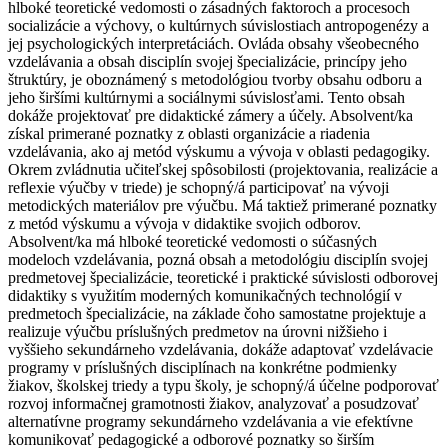
hlboké teoretické vedomosti o zásadných faktoroch a procesoch
socializácie a výchovy, o kultúrnych súvislostiach antropogenézy a
jej psychologických interpretáciách. Ovláda obsahy všeobecného
vzdelávania a obsah disciplín svojej špecializácie, princípy jeho
štruktúry, je oboznámený s metodológiou tvorby obsahu odboru a
jeho širšími kultúrnymi a sociálnymi súvislosťami. Tento obsah
dokáže projektovať pre didaktické zámery a účely. Absolvent/ka
získal primerané poznatky z oblasti organizácie a riadenia
vzdelávania, ako aj metód výskumu a vývoja v oblasti pedagogiky.
Okrem zvládnutia učiteľskej spôsobilosti (projektovania, realizácie a
reflexie výučby v triede) je schopný/á participovať na vývoji
metodických materiálov pre výučbu. Má taktiež primerané poznatky
z metód výskumu a vývoja v didaktike svojich odborov.
Absolvent/ka má hlboké teoretické vedomosti o súčasných
modeloch vzdelávania, pozná obsah a metodológiu disciplín svojej
predmetovej špecializácie, teoretické i praktické súvislosti odborovej
didaktiky s využitím moderných komunikačných technológií v
predmetoch špecializácie, na základe čoho samostatne projektuje a
realizuje výučbu príslušných predmetov na úrovni nižšieho i
vyššieho sekundárneho vzdelávania, dokáže adaptovať vzdelávacie
programy v príslušných disciplínach na konkrétne podmienky
žiakov, školskej triedy a typu školy, je schopný/á účelne podporovať
rozvoj informačnej gramotnosti žiakov, analyzovať a posudzovať
alternatívne programy sekundárneho vzdelávania a vie efektívne
komunikovať pedagogické a odborové poznatky so širším