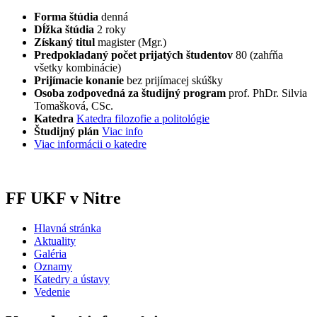
Forma štúdia
denná
Dĺžka štúdia
2 roky
Získaný titul
magister (Mgr.)
Predpokladaný počet prijatých študentov
80 (zahŕňa
všetky kombinácie)
Prijímacie konanie
bez prijímacej skúšky
Osoba zodpovedná za študijný program
prof. PhDr. Silvia
Tomašková, CSc.
Katedra
Katedra filozofie a politológie
Študijný plán
Viac info
Viac informácii o katedre
FF UKF v Nitre
Hlavná stránka
Aktuality
Galéria
Oznamy
Katedry a ústavy
Vedenie