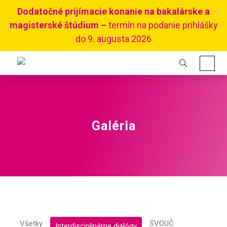
Dodatočné prijímacie konanie na bakalárske a
magisterské štúdium –
termín na podanie prihlášky
do 9. augusta 2026
Galéria
Všetky
SVOUČ
Interdisciplinárne dialógy