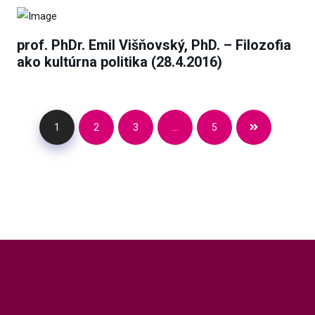
prof. PhDr. Emil Višňovský, PhD. – Filozofia
ako kultúrna politika (28.4.2016)
1
2
3
…
5