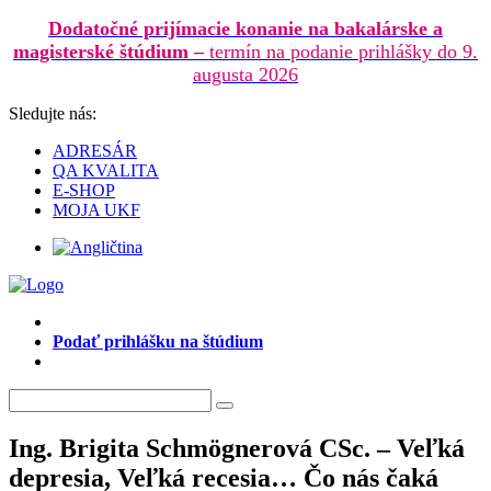
Dodatočné prijímacie konanie na bakalárske a
magisterské štúdium –
termín na podanie prihlášky do 9.
augusta 2026
Sledujte nás:
ADRESÁR
QA KVALITA
E-SHOP
MOJA UKF
Podať prihlášku na štúdium
Ing. Brigita Schmögnerová CSc. – Veľká
depresia, Veľká recesia… Čo nás čaká