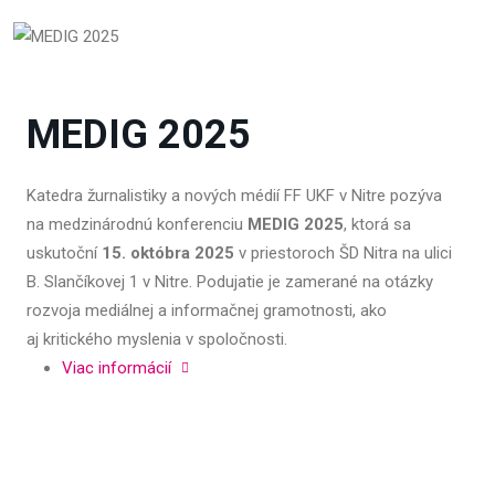
MEDIG 2025
Katedra
žurnalistiky a nov
ých médií FF UKF v Nitre pozýva
na
medzinárodnú konferenciu
MEDIG 2025
, ktorá sa
uskuto
čn
í
15. októbra 2025
v priestoroch
ŠD Nitra na ulici
B. Slanč
íkovej 1 v Nitre. Podujatie je
zamerané na otázky
rozvoja mediálnej a informa
čnej gramotnosti, ako
aj
kritick
ého myslenia v spolo
čnosti.
Viac informácií