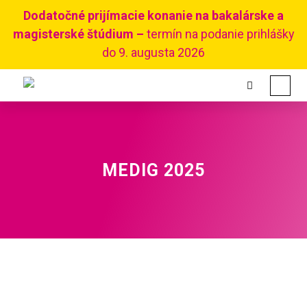
Dodatočné prijímacie konanie na bakalárske a
magisterské štúdium –
termín na podanie prihlášky
do 9. augusta 2026
MEDIG 2025