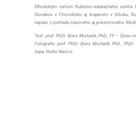
Dlhodobým cieľom Kultúrno-edukačného centra Sl
Slovákov v Chorvátsku aj krajanom v Srbsku, R
najviac z pohľadu časového aj priestorového. Možn
Text: prof. PhDr. Boris Michalík, PhD., FF – Ústav 
Fotografie: prof. PhDr. Boris Michalík, PhD., PhDr
župa, Radio Našice