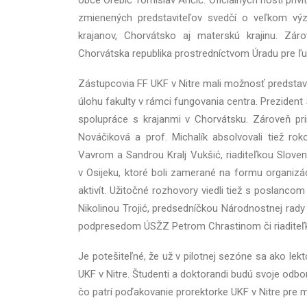
obce Orebić Tomislav Ančić. Oficiálnych hostí pri
zmienených predstaviteľov svedčí o veľkom vý
krajanov, Chorvátsko aj materskú krajinu. Záro
Chorvátska republika prostredníctvom Úradu pre ľ
Zástupcovia FF UKF v Nitre mali možnosť predstavi
úlohu fakulty v rámci fungovania centra. Prezident
spolupráce s krajanmi v Chorvátsku. Zároveň pr
Nováčiková a prof. Michalík absolvovali tiež 
Vavrom a Sandrou Kralj Vukšić, riaditeľkou Slov
v Osijeku, ktoré boli zamerané na formu organiz
aktivít. Užitočné rozhovory viedli tiež s poslanc
Nikolinou Trojić, predsedníčkou Národnostnej rad
podpresedom ÚSŽZ Petrom Chrastinom či riaditeľk
Je potešiteľné, že už v pilotnej sezóne sa ako lekto
UKF v Nitre. Študenti a doktorandi budú svoje odb
čo patrí poďakovanie prorektorke UKF v Nitre pre m