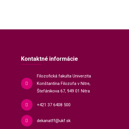
Kontaktné informácie
Filozofická fakulta Univerzita
Konštantína Filozofa v Nitre,
Štefánikova 67, 949 01 Nitra
+421 37 6408 500
dekanatff@ukf.sk