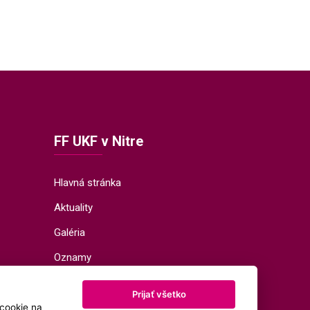
FF UKF v Nitre
Hlavná stránka
Aktuality
Galéria
Oznamy
Katedry a ústavy
Prijať všetko
Vedenie
cookie na