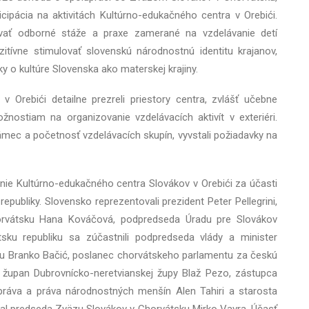
ipácia na aktivitách Kultúrno-edukačného centra v Orebići.
ovať odborné stáže a praxe zamerané na vzdelávanie detí
tívne stimulovať slovenskú národnostnú identitu krajanov,
y o kultúre Slovenska ako materskej krajiny.
v Orebići detailne prezreli priestory centra, zvlášť učebne
žnostiam na organizovanie vzdelávacích aktivít v exteriéri.
rámec a početnosť vzdelávacích skupín, vyvstali požiadavky na
renie Kultúrno-edukačného centra Slovákov v Orebići za účasti
epubliky. Slovensko reprezentovali prezident Peter Pellegrini,
rvátsku Hana Kováčová, podpredseda Úradu pre Slovákov
tsku republiku sa zúčastnili podpredseda vlády a minister
u Branko Bačić, poslanec chorvátskeho parlamentu za českú
 župan Dubrovnícko-neretvianskej župy Blaž Pezo, zástupca
práva a práva národnostných menšín Alen Tahiri a starosta