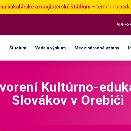
 na bakalárske a magisterské štúdium –
termín na poda
ADRES
a
Štúdium
Veda a výskum
Medzinárodné vzťahy
I
tvorení Kultúrno-edu
Slovákov v Orebići