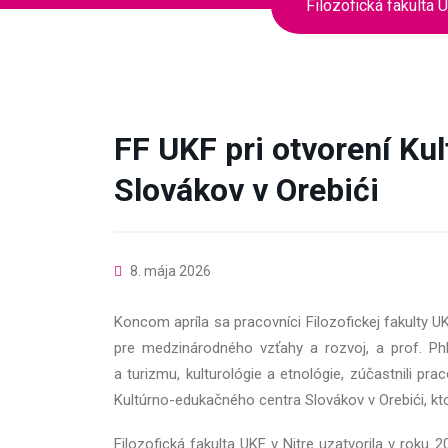
Filozofická fakulta 
FF UKF pri otvorení Ku
Slovákov v Orebići
8. mája 2026
Koncom apríla sa pracovníci Filozofickej fakulty UK
pre medzinárodného vzťahy a rozvoj, a prof. PhDr
a turizmu, kulturológie a etnológie, zúčastnili p
Kultúrno-edukačného centra Slovákov v Orebići, k
Filozofická fakulta UKF v Nitre uzatvorila v rok