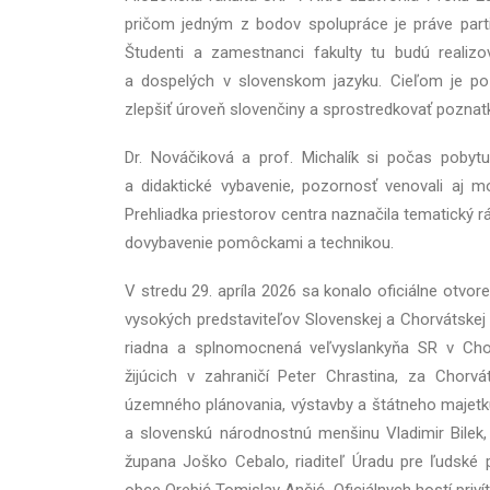
pričom jedným z bodov spolupráce je práve partic
Študenti a zamestnanci fakulty tu budú realiz
a dospelých v slovenskom jazyku. Cieľom je pozi
zlepšiť úroveň slovenčiny a sprostredkovať poznatk
Dr. Nováčiková a prof. Michalík si počas pobytu 
a didaktické vybavenie, pozornosť venovali aj mo
Prehliadka priestorov centra naznačila tematický 
dovybavenie pomôckami a technikou.
V stredu 29. apríla 2026 sa konalo oficiálne otvo
vysokých predstaviteľov Slovenskej a Chorvátskej r
riadna a splnomocnená veľvyslankyňa SR v Cho
žijúcich v zahraničí Peter Chrastina, za Chorvá
územného plánovania, výstavby a štátneho majetk
a slovenskú národnostnú menšinu Vladimir Bilek,
župana Joško Cebalo, riaditeľ Úradu pre ľudské 