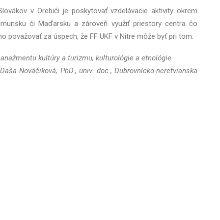
ovákov v Orebići je poskytovať vzdelávacie aktivity okrem
umunsku či Maďarsku a zároveň využiť priestory centra čo
o považovať za úspech, že FF UKF v Nitre môže byť pri tom.
manažmentu kultúry a turizmu, kulturológie a etnológie
. Daša Nováčiková, PhD., univ. doc., Dubrovnícko-neretvianska