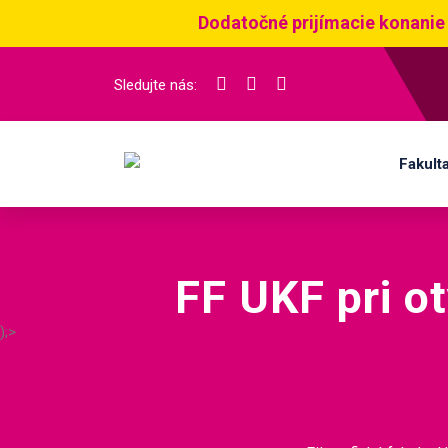
Dodatočné prijímacie konanie
Sledujte nás:
Fakult
FF UKF pri o
);>