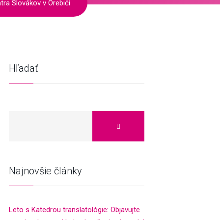
tra Slovákov v Orebići
Hľadať
Najnovšie články
Leto s Katedrou translatológie: Objavujte