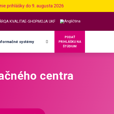
nie prihlášky do 9. augusta 2026
ÁR
QA KVALITA
E-SHOP
MOJA UKF
PODAŤ
nformačné systémy
PRIHLÁŠKU NA
ŠTÚDIUM
kačného centra