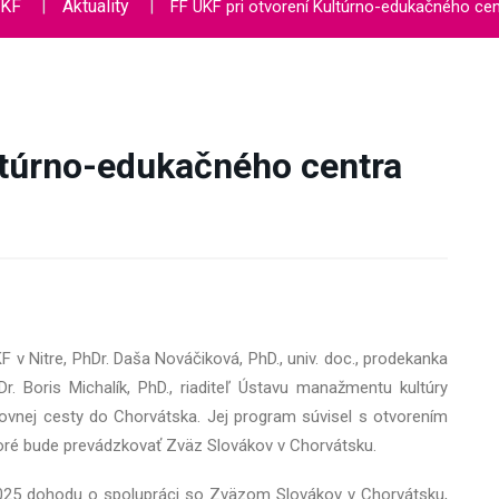
UKF
Aktuality
FF UKF pri otvorení Kultúrno-edukačného cen
ltúrno-edukačného centra
F v Nitre, PhDr. Daša Nováčiková, PhD., univ. doc., prodekanka
. Boris Michalík, PhD., riaditeľ Ústavu manažmentu kultúry
racovnej cesty do Chorvátska. Jej program súvisel s otvorením
toré bude prevádzkovať Zväz Slovákov v Chorvátsku.
u 2025 dohodu o spolupráci so Zväzom Slovákov v Chorvátsku,