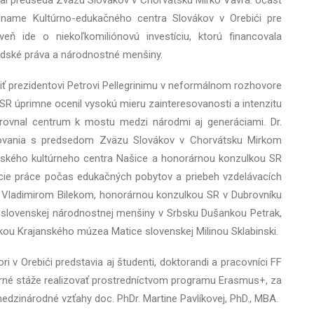
vítal predseda Zväzu Slovákov v Chorvátsku Mirko Vavra. Účasť
zname Kultúrno-edukačného centra Slovákov v Orebići pre
veň ide o niekoľkomiliónovú investíciu, ktorú financovala
udské práva a národnostné menšiny.
ť prezidentovi Petrovi Pellegrinimu v neformálnom rozhovore
 SR úprimne ocenil vysokú mieru zainteresovanosti a intenzitu
irovnal centrum k mostu medzi národmi aj generáciami. Dr.
rokovania s predsedom Zväzu Slovákov v Chorvátsku Mirkom
enského kultúrneho centra Našice a honorárnou konzulkou SR
ácie práce počas edukačných pobytov a priebeh vzdelávacích
om Vladimirom Bilekom, honorárnou konzulkou SR v Dubrovníku
y slovenskej národnostnej menšiny v Srbsku Dušankou Petrak,
ou Krajanského múzea Matice slovenskej Milinou Sklabinski.
ri v Orebići predstavia aj študenti, doktorandi a pracovníci FF
orné stáže realizovať prostredníctvom programu Erasmus+, za
edzinárodné vzťahy doc. PhDr. Martine Pavlíkovej, PhD., MBA.